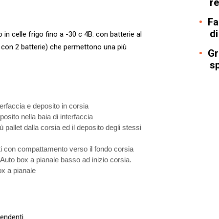
r
Fac
di
o in celle frigo fino a -30 c 4B: con batterie al
 con 2 batterie) che permettono una più
Gr
s
nterfaccia e deposito in corsia
posito nella baia di interfaccia
 pallet dalla corsia ed il deposito degli stessi
ti con compattamento verso il fondo corsia
 Auto box a pianale basso ad inizio corsia.
ox a pianale
endenti.