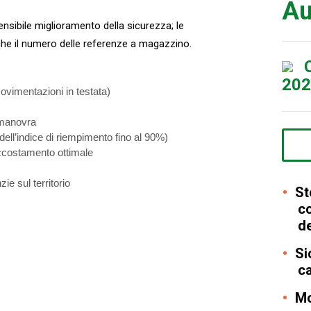
Au
ensibile miglioramento della sicurezza; le
he il numero delle referenze a magazzino.
C
202
ovimentazioni in testata)
i manovra
dell’indice di riempimento fino al 90%)
 accostamento ottimale
e sul territorio
St
co
de
Sic
ca
Mol