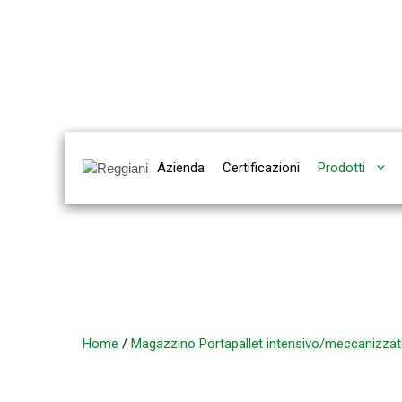
Vai
al
contenuto
Azienda
Certificazioni
Prodotti
Home
/
Magazzino Portapallet intensivo/meccanizza