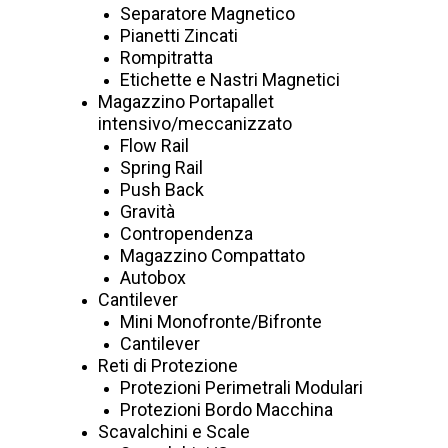
Schede Tecniche Etichette e
Separatore Magnetico
Pianetti Zincati
Nastri Magnetici
Rompitratta
Etichette e Nastri Magnetici
Magazzino Portapallet
Etichette magnetiche tipo “C” tagliate e in rotoli:
intensivo/meccanizzato
Flow Rail
Completo di cartoncino bianco e PVC trasparente;
Spring Rail
Fornito in rotoli e/o tagliato;
Push Back
Tagliato nelle misure standard 75, 100, 150 mm o
Gravità
qualsiasi altra lunghezza con quotazione a richiesta;
Contropendenza
Disponibile con altezza 10, 15, 20, 25, 30, 35, 40, 50,
Magazzino Compattato
60, 70 mm.
Autobox
Cantilever
Mini Monofronte/Bifronte
Cantilever
Reti di Protezione
Etichette magnetiche di grandi dimensioni:
Protezioni Perimetrali Modulari
Protezioni Bordo Macchina
Lo spessore standard disponibile è lo 0,75 mm;
Scavalchini e Scale
Su richiesta possiamo fornire altri spessori: da 0,5 a 2