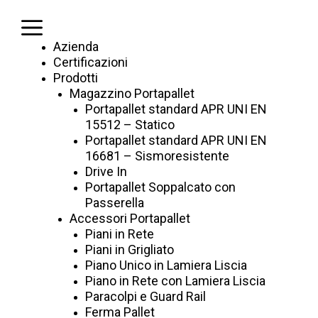
Vai
al
Menu
contenuto
Azienda
Certificazioni
Prodotti
Magazzino Portapallet
Portapallet standard APR UNI EN
15512 – Statico
Portapallet standard APR UNI EN
16681 – Sismoresistente
Drive In
Portapallet Soppalcato con
Passerella
Accessori Portapallet
Etichette e Nastri
Piani in Rete
Piani in Grigliato
Piano Unico in Lamiera Liscia
Magnetici
Piano in Rete con Lamiera Liscia
Paracolpi e Guard Rail
Ferma Pallet