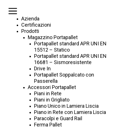
Vai
al
Menu
contenuto
Azienda
Certificazioni
Prodotti
Magazzino Portapallet
Portapallet standard APR UNI EN
15512 – Statico
Portapallet standard APR UNI EN
16681 – Sismoresistente
Drive In
Portapallet Soppalcato con
Passerella
Accessori Portapallet
Piani in Rete
Portapallet standard APR
Piani in Grigliato
Piano Unico in Lamiera Liscia
Piano in Rete con Lamiera Liscia
UNI EN 16681 –
Paracolpi e Guard Rail
Ferma Pallet