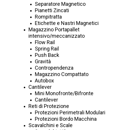
Sismoresistente
Separatore Magnetico
Pianetti Zincati
Rompitratta
Etichette e Nastri Magnetici
Manuale di montaggio, uso e
Magazzino Portapallet
manutenzione
intensivo/meccanizzato
Flow Rail
Spring Rail
NUOVE LINEE GUIDA 2023 PER LA
Push Back
PROGETTAZIONE, CONSIGLIO
Gravità
Contropendenza
SUPERIORE DEI LAVORI
Magazzino Compattato
PUBBLICI.
Autobox
Cantilever
I
Magazzini Portapallet
sono indicati per operazioni di
Mini Monofronte/Bifronte
Cantilever
deposito di materiale su pallet, stoccaggio di contenitori,
Reti di Protezione
scatole, gabbie, ecc. Rispondono con estreme versatilità e
Protezioni Perimetrali Modulari
flessibilità all’ immagazzinaggio di moltissima merce di
Protezioni Bordo Macchina
dimensioni e peso diverse utilizzando ordinatamente lo
Scavalchini e Scale