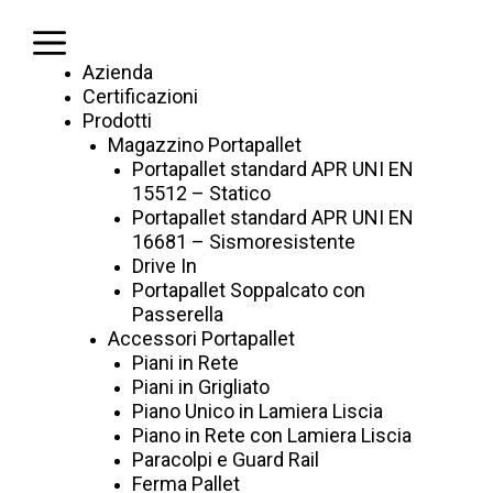
Vai
al
Menu
contenuto
Azienda
Certificazioni
Prodotti
Magazzino Portapallet
Portapallet standard APR UNI EN
15512 – Statico
Portapallet standard APR UNI EN
16681 – Sismoresistente
Drive In
Portapallet Soppalcato con
Home
/
Media & News
/
Case Study
Passerella
Accessori Portapallet
Case Study
Piani in Rete
Piani in Grigliato
Piano Unico in Lamiera Liscia
23.07.2025
Piano in Rete con Lamiera Liscia
Paracolpi e Guard Rail
Ferma Pallet