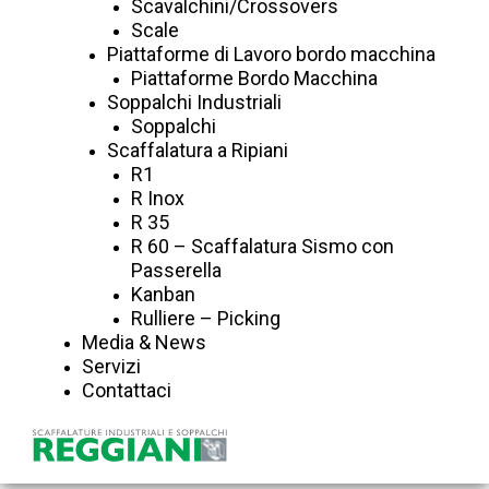
Scavalchini/Crossovers
Scale
Piattaforme di Lavoro bordo macchina
Piattaforme Bordo Macchina
Soppalchi Industriali
Soppalchi
Scaffalatura a Ripiani
R1
R Inox
R 35
R 60 – Scaffalatura Sismo con
Passerella
Kanban
Rulliere – Picking
Media & News
Servizi
Contattaci
Sanvido S.r.l.